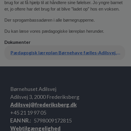
brug for at få hjælp til at håndtere sine følelser. Jo yngre barnet 
er, jo oftere har det brug for at blive ”ladet op” hos en voksen.
Der sprogambassadøren i alle børnegrupperne.
Du kan læse vores pædagogiske læreplan herunder.
Dokumenter
Pædagogisk læreplan Børnehave fælles-Adilsvej.pdf
Børnehuset Adilsvej
Adilsvej 3, 2000 Frederiksberg
Adilsvej@frederiksberg.dk
+45 21 19 97 05
EAN NR.
5798009172815
Webtilgængelighed