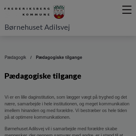
Børnehuset Adilsvej
G
å
Pædagogik
Pædagogiske tilgange
t
i
Pædagogiske tilgange
l
h
o
v
Vi er en lille daginstitution, som lægger vægt på tryghed og det 
e
nære, samarbejde i hele institutionen, og meget kommunikation 
d
imellem hinanden og med forældre. Vi bestræber os hele tiden 
i
på at optimere kommunikationen.
n
d
Børnehuset Adilsvej vil i samarbejde med forældre skabe 
h
mennesker, der gennem samvær med andre, er i stand til at 