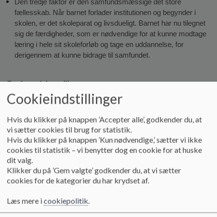
Den tredje faktor er den samfundsmæssige det store 
fællesskab. Når barnet forlader institutionen og begynder i 
skolen, er det skoleparat og livsdueligt. Barnet har nu tilegnet 
sig de færdigheder, som er nødvendige for at kunne modtage 
læring i hele sit skoleforløb og tage en uddannelse, for 
derigennem at kunne bidrage til samfundet.
Pædagogisk profil
Cookieindstillinger
Teorier
Hvis du klikker på knappen ’Accepter alle’, godkender du, at
Dewey:
 Learning by doing Denne teori bygger på erfaringslære 
vi sætter cookies til brug for statistik.
skabt ud fra devisen, nysgerrighed skaber handling til ny læring 
Hvis du klikker på knappen ’Kun nødvendige,’ sætter vi ikke
og viden. Børnene skaber erfaring gennem spejling af andre 
cookies til statistik – vi benytter dog en cookie for at huske
børn og gennem italesætning af børnenes handlinger Barnet 
dit valg.
udvikling sker ved at eksperimentere. Pædagogerne gør skaber 
Klikker du på ’Gem valgte’ godkender du, at vi sætter
læring gennem leg så barnet bliver klar til næste udviklingstrin. 
cookies for de kategorier du har krydset af.
Det er på barnets eget initiativ at udviklingen sker, dog skal 
pædagogen være inspirator for barnets handling. Barnet mærker 
Læs mere i
cookiepolitik
.
sig selv. 