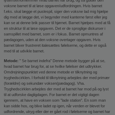
lytter/ser/fornemmer hvad barnet har brug, og så guider den 
voksne barnet til at løse opgaven/udfordringen. Hvis barnet 
f.eks. skal lægge et puslespil, siger den voksne lad mig hjælpe 
dig med at lægge det, vi begynder med kanterne først eller jeg 
kan se at denne brik passer til hjørnet. Barnet hjælpes med at få 
en struktur til at løse opgaven. Det er de sproglige diskurser i 
samspillet med barnet, som er i fokus. Barnet opmuntres af 
pædagogen, uden at den voksne overtager opgaven. Hvis 
barnet bliver frustreret italesættes følelserne, og dette er også 
med til at udvikle barnet. 
Metode:
 ” Se barnet indefra” Denne metode bygger på at se, 
hvad barnet har brug for, at se hvilke følelser det udtrykker. 
Omdrejningspunktet ved denne metode er tilknytning og 
tryghedscirklen. I forhold til tilknytning arbejdes der med primær 
(forældre) og sekundær voksen(pædagog). Vha. 
Tryghedscirklen arbejdes der med at barnet har mod på og lyst 
til at udforske dagligdagen. For barnet er det vigtigt dagen 
igennem, at have en voksen som ”lade station”. En som man 
kan sidde hos, og blive ladet op igen, når verden er blevet for 
udfordrende, utryg eller der er gået rod i følelserne og barnet har 