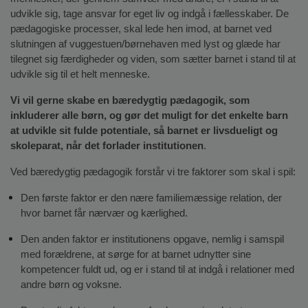
o
udvikle sig, tage ansvar for eget liv og indgå i fællesskaber. De 
l
pædagogiske processer, skal lede hen imod, at barnet ved 
d
slutningen af vuggestuen/børnehaven med lyst og glæde har 
e
tilegnet sig færdigheder og viden, som sætter barnet i stand til at 
t
udvikle sig til et helt menneske. 
Vi vil gerne skabe en bæredygtig pædagogik, som 
inkluderer alle børn, og gør det muligt for det enkelte barn 
at udvikle sit fulde potentiale, så barnet er livsdueligt og 
skoleparat, når det forlader institutionen
.
Ved bæredygtig pædagogik forstår vi tre faktorer som skal i spil:
Den første faktor er den nære familiemæssige relation, der 
hvor barnet får nærvær og kærlighed.
Den anden faktor er institutionens opgave, nemlig i samspil 
med forældrene, at sørge for at barnet udnytter sine 
kompetencer fuldt ud, og er i stand til at indgå i relationer med 
andre børn og voksne.