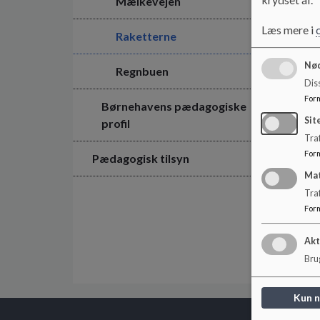
Mælkevejen
Læs mere i
Raketterne
Nød
Regnbuen
Dis
For
Børnehavens pædagogiske
Sit
profil
Traf
For
Pædagogisk tilsyn
Ma
Tra
For
Akt
Brug
Kun 