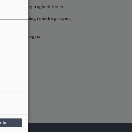
iklingszone og tryghedcirklen .
 gruppen, opdeling i mindre grupper,
 at tage tøj af og på
ser m.m.
alle