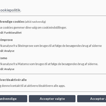
Lidt om Raketternes pædagogiske tænkning, nærmeste udv
cookiepolitik
.
social kompetencer - første tilgang til en ven, samling med
børnefællesskaber
vendige cookies
(altid nødvendig)
se cookies gemmer dine valg om cookieindstillinger.
børns selvhjulpenhed - lære at spise med ske og gaffel, øve i
mål
:
Funktionalitet
sprog - italesætte handlinger med ord, læsning, rim og rem
eImprove
ikanalyse fra Siteimprove som bruges til at følge de besøgendes brug af siderne
legen og dens betydning
mål
:
Analyse
fokus på trygt læringsmiljø
tomo
fikanalyse fra Matomo som bruges til at følge de besøgendes brug af siderne.
være deltagende i traditionerne på Adilsvej
mål
:
Analyse
iver/deaktivér alle
 denne kontakt til at aktivere/deaktivere alle apps.
nødvendige
Accepter valgte
Accepter 