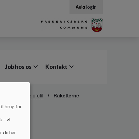
login
Job hos os
Kontakt
 pædagogiske profil
Raketterne
il brug for
k – vi
r du har