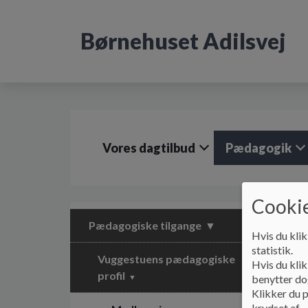
G
å
Børnehuset Adilsvej
t
i
l
h
o
v
e
d
Vores dagtilbud
Pædagogik
i
n
d
h
Cookie
o
l
Pædagogiske tilgange
Hvis du klik
d
statistik.
e
Vuggestuens pædagogiske
Hvis du klik
t
profil
benytter dog
Klikker du p
krydset af.