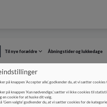
Til nye forældre
Åbningstider og lukkedage
indstillinger
Pædagogik
Pædagogiske tilgange
Vuggestuens
ker på knappen ’Accepter alle’, godkender du, at vi sætter cookies t
Raketterne
ker på knappen ’Kun nødvendige,’ sætter vi ikke cookies til statisti
 en cookie for at huske dit valg.
å ’Gem valgte’ godkender du, at vi sætter cookies for de kategorie
Lidt om Raketterne.