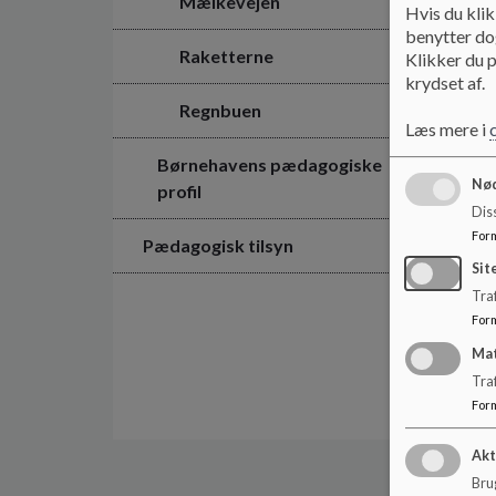
Mælkevejen
Hvis du klik
benytter dog
Raketterne
Klikker du p
krydset af.
Regnbuen
Læs mere i
Børnehavens pædagogiske
Nød
profil
Dis
For
Pædagogisk tilsyn
Sit
Traf
For
Ma
Tra
For
Akt
Brug