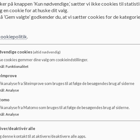
ker på knappen ’Kun nødvendige,’ sætter vi ikke cookies til statisti
Overordnet pædagogisk tænkning for vuggestuegruppern
 en cookie for at huske dit valg.
å ’Gem valgte’ godkender du, at vi sætter cookies for de kategorie
Psykolog Lev Vygotsky. Tanken om eksistensen af e
Vygotskys arbejde. Kort fortalt er denne zone forske
behøver hjælp til af andre. I denne zone ligger bar
cookiepolitik
.
skelne mellem barnets faktiske udviklingsniveau; alt
barnets umiddelbare eller potentielle udviklingsnive
men det behøver hjælp, vejledning eller assistance
vendige cookies
(altid nødvendig)
metafor om at bygge stillads rundt om processen. H
se cookies gemmer dine valg om cookieindstillinger.
ikke måtte være invaderende eller overstyrende. De
mål
:
Funktionalitet
fra den voksne.
eImprove
Tryghedscirklen af Ida Brandtzæg
ikanalyse fra Siteimprove som bruges til at følge de besøgendes brug af siderne
mål
:
Analyse
Amerikansk undersøgelse om tilknytningsteoriens r
tomo
fikanalyse fra Matomo som bruges til at følge de besøgendes brug af siderne.
Der er to grundlæggende behov hos ethvert menneske
mål
:
Analyse
som alligevel hænger tæt sammen.
Tilknytning: barnets afhængighed af og beho
iver/deaktivér alle
Udforskning: barnets selvstændighed og beho
 denne kontakt til at aktivere/deaktivere alle apps.