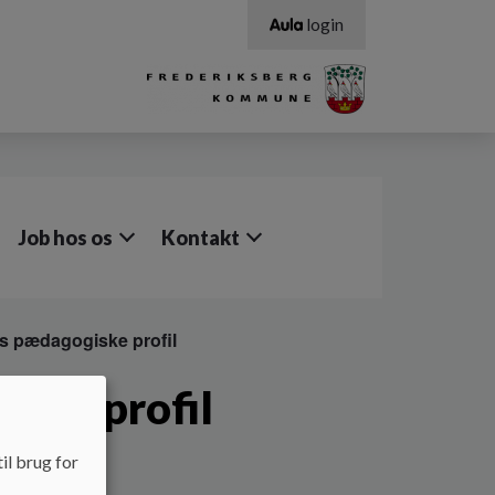
login
Job hos os
Kontakt
 pædagogiske profil
ske profil
il brug for