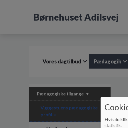
G
å
Børnehuset Adilsvej
t
i
l
h
o
v
e
d
Vores dagtilbud
Pædagogik
i
n
d
h
o
l
Pædagogiske tilgange
d
Cookie
e
Vuggestuens pædagogiske
t
profil
Hvis du klik
statistik.