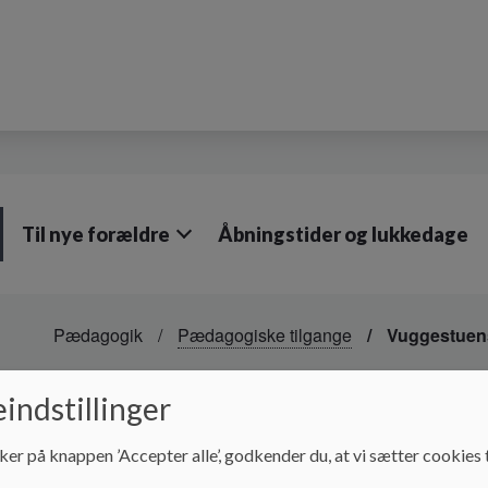
Til nye forældre
Åbningstider og lukkedage
Pædagogik
Pædagogiske tilgange
Vuggestuens
Vuggestuens pædagogi
indstillinger
ker på knappen ’Accepter alle’, godkender du, at vi sætter cookies t
Vuggestuens pædagogiske profil.