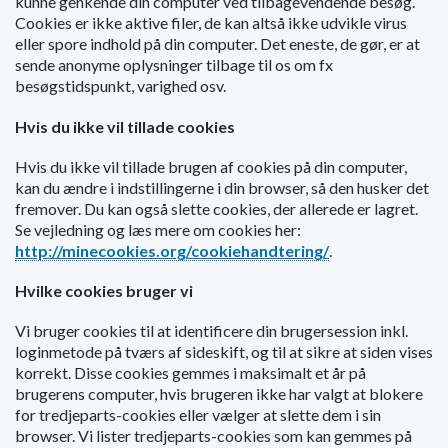
kunne genkende din computer ved tilbagevendende besøg.
o
Cookies er ikke aktive filer, de kan altså ikke udvikle virus
l
eller spore indhold på din computer. Det eneste, de gør, er at
d
sende anonyme oplysninger tilbage til os om fx
e
besøgstidspunkt, varighed osv.
t
Hvis du ikke vil tillade cookies
Hvis du ikke vil tillade brugen af cookies på din computer,
kan du ændre i indstillingerne i din browser, så den husker det
fremover. Du kan også slette cookies, der allerede er lagret.
Se vejledning og læs mere om cookies her:
http://minecookies.org/cookiehandtering/
.
Hvilke cookies bruger vi
Vi bruger cookies til at identificere din brugersession inkl.
loginmetode på tværs af sideskift, og til at sikre at siden vises
korrekt. Disse cookies gemmes i maksimalt et år på
brugerens computer, hvis brugeren ikke har valgt at blokere
for tredjeparts-cookies eller vælger at slette dem i sin
browser. Vi lister tredjeparts-cookies som kan gemmes på