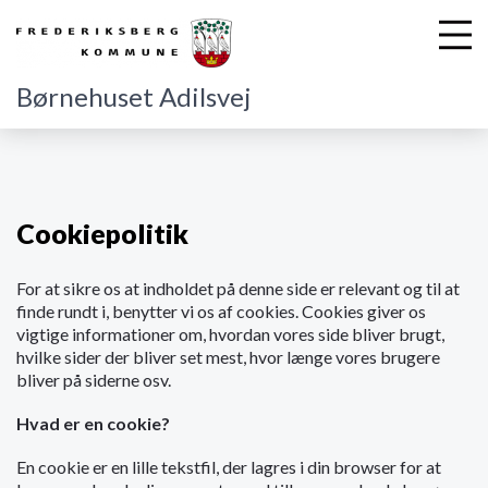
Børnehuset Adilsvej
G
å
t
Cookiepolitik
i
l
For at sikre os at indholdet på denne side er relevant og til at
h
finde rundt i, benytter vi os af cookies. Cookies giver os
o
vigtige informationer om, hvordan vores side bliver brugt,
v
hvilke sider der bliver set mest, hvor længe vores brugere
e
bliver på siderne osv.
d
i
Hvad er en cookie?
n
d
En cookie er en lille tekstfil, der lagres i din browser for at
h