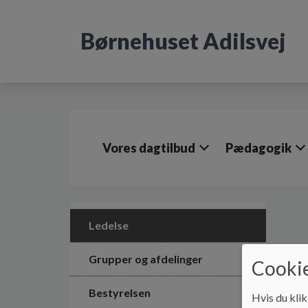
G
å
Børnehuset Adilsvej
t
i
l
h
o
v
e
d
Vores dagtilbud
Pædagogik
i
n
d
h
o
l
Ledelse
d
e
Grupper og afdelinger
Cookie
t
Bestyrelsen
Hvis du klik