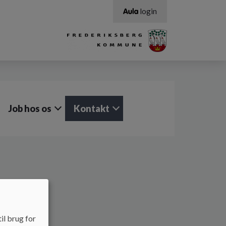
login
Job hos os
Kontakt
il brug for