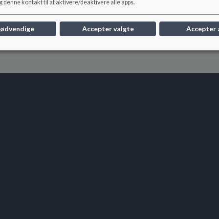
Det er også ledelsens pligt at deltage i ledermøder i forv
 denne kontakt til at aktivere/deaktivere alle apps.
politikkerne har besluttet både lokalt og samfundsmæssig
nødvendige
Accepter valgte
Accepter 