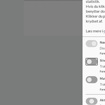
statistik.
Hvis du klik
benytter dog
Klikker du p
krydset af.
Læs mere i
Nød
Dis
For
Sit
Traf
For
Ma
Tra
For
Akt